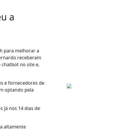
u a
h para
melhorar a
Bernardo receberam
 chatbot no site e,
es e fornecedores de
am optando pela
 já nos 14 dias
de
a altamente