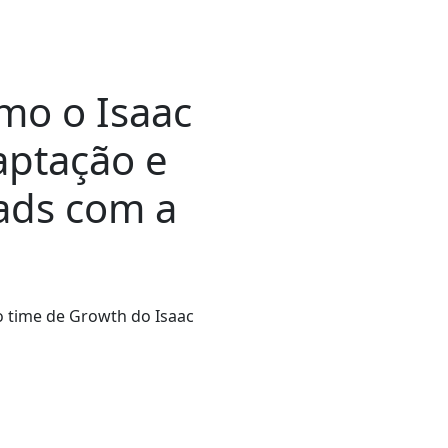
mo o Isaac
aptação e
ads
com a
o time de Growth do Isaac