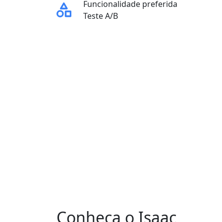
Funcionalidade preferida
Teste A/B
Conheça o Isaac