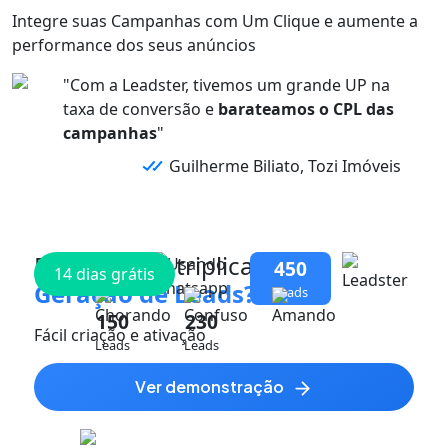
Integre suas
Campanhas
com
Um Clique
e aumente a
performance dos
seus anúncios
"Com a Leadster, tivemos um grande UP na
taxa de conversão e
barateamos o CPL das
campanhas
"
Guilherme Biliato, Tozi Imóveis
Pronto para triplicar
sua
450
14 dias grátis
Geração de Leads?
Leads
150
230
Fácil criação e ativação
Leads
Leads
ver demonstração